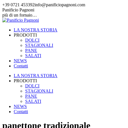
Vai
+39 0721 453392
info@panificiopagnoni.com
ai
Facebook
Instagram
Panificio Pagnoni
contenuti
page
page
più di un fornaio…
opens
opens
in
in
LA NOSTRA STORIA
new
new
PRODOTTI
window
window
DOLCI
STAGIONALI
PANE
SALATI
NEWS
Contatti
LA NOSTRA STORIA
PRODOTTI
DOLCI
STAGIONALI
PANE
SALATI
NEWS
Contatti
panettone tradizionale