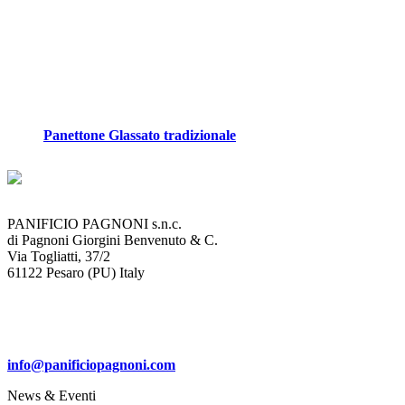
Panettone Glassato tradizionale
PANIFICIO PAGNONI s.n.c.
di Pagnoni Giorgini Benvenuto & C.
Via Togliatti, 37/2
61122 Pesaro (PU) Italy
Tel. +39 0721 453392
Fax +39 0721 414038
info@panificiopagnoni.com
News & Eventi